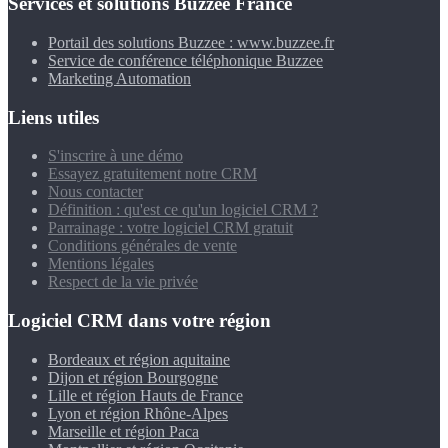
Services et solutions Buzzee France
Portail des solutions Buzzee : www.buzzee.fr
Service de conférence téléphonique Buzzee
Marketing Automation
Liens utiles
S'inscrire à une démo
Essayez gratuitement notre CRM
Nous contacter
Définition : qu'est ce qu'un logiciel CRM ?
Parrainage : votre logiciel CRM gratuit
Conditions générales de vente
Mentions légales
Respect de la vie privée
Logiciel CRM dans votre région
Bordeaux et région aquitaine
Dijon et région Bourgogne
Lille et région Hauts de France
Lyon et région Rhône-Alpes
Marseille et région Paca