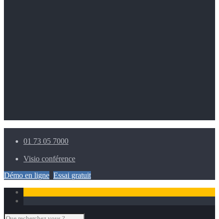
Suivi administratif
Suivi de production
Smartphone – Tablettes
Intégrations – API
Lancer une session de formation
Réserver en ligne une formation
Nous contacter
Lancer une session de support
Serveurs de secours
Nous contacter
01 73 05 7000
Visio conférence
Démo en ligne
Essai gratuit