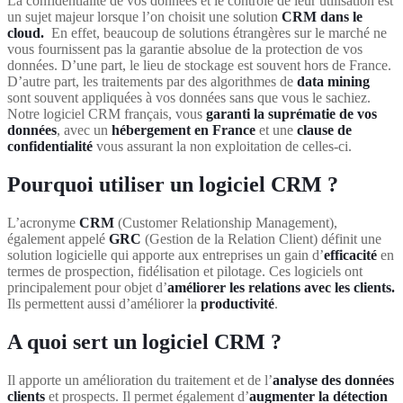
La confidentialité de vos données et le contrôle de leur utilisation est
un sujet majeur lorsque l’on choisit une solution
CRM dans le
cloud.
En effet, beaucoup de solutions étrangères sur le marché ne
vous fournissent pas la garantie absolue de la protection de vos
données. D’une part, le lieu de stockage est souvent hors de France.
D’autre part, les traitements par des algorithmes de
data mining
sont souvent appliquées à vos données sans que vous le sachiez.
Notre logiciel CRM français, vous
garanti la suprématie de vos
données
, avec un
hébergement en France
et une
clause de
confidentialité
vous assurant la non exploitation de celles-ci.
Pourquoi utiliser un logiciel CRM ?
L’acronyme
CRM
(Customer Relationship Management),
également appelé
GRC
(Gestion de la Relation Client) définit une
solution logicielle qui apporte aux entreprises un gain d’
efficacité
en
termes de prospection, fidélisation et pilotage. Ces logiciels ont
principalement pour objet d’
améliorer les relations avec les clients.
Ils permettent aussi d’améliorer la
productivité
.
A quoi sert un logiciel CRM ?
Il apporte un amélioration du traitement et de l’
analyse des données
clients
et prospects. Il permet également d’
augmenter la détection